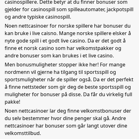
casinospillere. Dette betyr at du finner bonuser som
gjelder for casinospill som spilleautomater, jackpotspill
og andre typiske casinospill.
Noen nettcasinoer for norske spillere har bonuser du
kan bruke i live caisno. Mange norske spillere elsker å
nyte gode spill i et godt live casino. Da er det godt å
finne et norsk casino som har velkomstpakker og
andre bonuser som kan brukes i et live casino.
Men bonusmuligheter stopper ikke her! For mange
nordmenn vil gjerne ha tilgang til sportsspill og
sportsmuligheter når de spiller også. Da er det perfekt
å finne nettsteder som gir deg de beste sportsspill og
muligheter for bonuser på disse. Da får du virkelig full
pakke!
Noen nettcasinoer lar deg finne velkomstbonuser der
du selv bestemmer hvor dine penger skal gå. Andre
nettcasinoer har bonuser som går langt utover dine
velkomsttilbud.